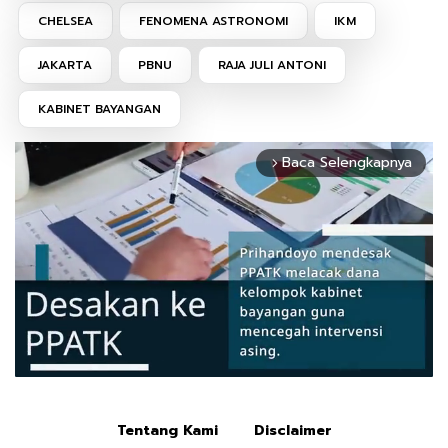
CHELSEA
FENOMENA ASTRONOMI
IKM
JAKARTA
PBNU
RAJA JULI ANTONI
KABINET BAYANGAN
Baca Selengkapnya
arrow_forward_ios
Tentang Kami
Disclaimer
Mute