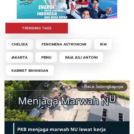
TRENDING TAGS
CHELSEA
FENOMENA ASTRONOMI
IKM
JAKARTA
PBNU
RAJA JULI ANTONI
KABINET BAYANGAN
Baca Selengkapnya
arrow_forward_ios