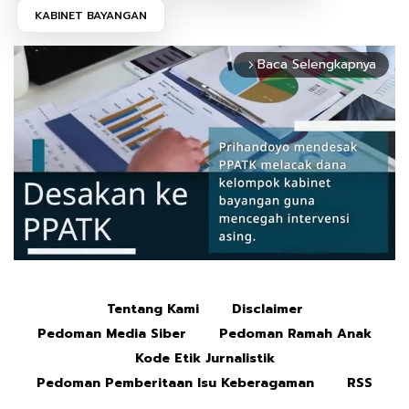
KABINET BAYANGAN
Baca Selengkapnya
arrow_forward_ios
Tentang Kami
Disclaimer
Mute
Pedoman Media Siber
Pedoman Ramah Anak
Kode Etik Jurnalistik
Pedoman Pemberitaan Isu Keberagaman
RSS