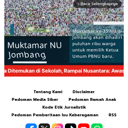
Baca Selengkapnya
arrow_forward_ios
Mute
Tentang Kami
Disclaimer
Pedoman Media Siber
Pedoman Ramah Anak
Kode Etik Jurnalistik
Pedoman Pemberitaan Isu Keberagaman
RSS