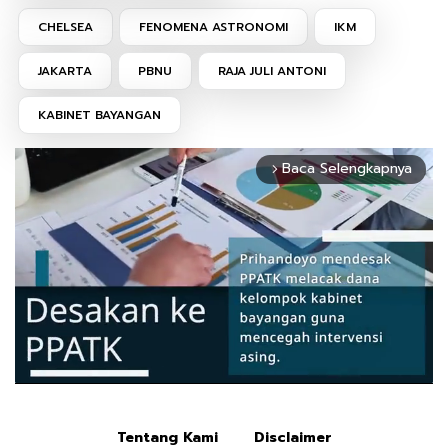
CHELSEA
FENOMENA ASTRONOMI
IKM
JAKARTA
PBNU
RAJA JULI ANTONI
KABINET BAYANGAN
Baca Selengkapnya
arrow_forward_ios
Tentang Kami
Disclaimer
Mute