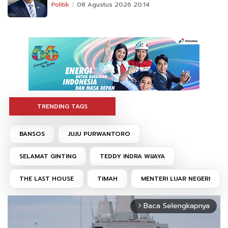
Politik
08 Agustus 2026 20:14
TRENDING TAGS
BANSOS
JUJU PURWANTORO
SELAMAT GINTING
TEDDY INDRA WIJAYA
THE LAST HOUSE
TIMAH
MENTERI LUAR NEGERI
Baca Selengkapnya
arrow_forward_ios