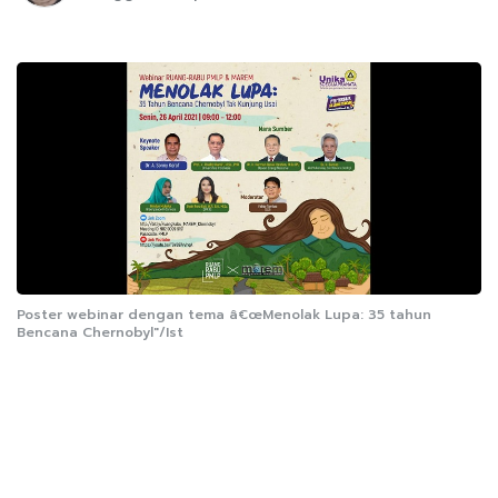
Poster webinar dengan tema â€œMenolak Lupa: 35 tahun
Bencana Chernobyl"/Ist