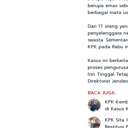
berupa emas sebe
berbagai mata ua
Dari 17 orang ya
penyelenggara ne
swasta. Sementara
KPK pada Rabu ma
Kasus ini berkai
proses pengurusa
Izin Tinggal Teta
Direktorat Jendera
BACA JUGA:
KPK Kemba
di Kasus 
KPK Sita 
Restitusi 