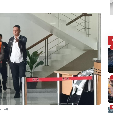
1
2
3
kmal)