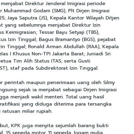
menjabat Direktur Jenderal Imigrasi periode
r Muhammad Godam (SMG), Plt Dirjen Imigrasi
; Jaya Saputra (JS), Kepala Kantor Wilayah Ditjen
at yang sebelumnya menjabat Direktur Izin
s Keimigrasian; Tessar Bayu Setyaji (TBS),
tus Izin Tinggal; Bagus Bramantyo (BGS), pejabat
zin Tinggal; Ronald Arman Abdullah (RAA), Kepala
elas I Khusus Non-TPI Jakarta Barat; Juniadi Sri
Ketua Tim Alih Status ITAS; serta Gusti
T), staf pada Subdirektorat Izin Tinggal.
r perintah maupun penerimaan uang oleh Silmy
ngsung sejak ia menjabat sebagai Dirjen Imigrasi
gga menjadi wakil menteri. Total uang hasil
atifikasi yang diduga diterima para tersangka
ratusan miliar rupiah.
ebut, KPK juga menyita sejumlah barang bukti
l, 15 sepeda motor, 11 sepeda, logam mulia