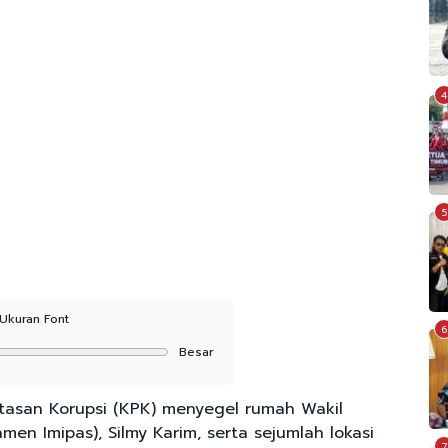
4
5
Ukuran Font
6
Besar
asan Korupsi (KPK) menyegel rumah Wakil
en Imipas), Silmy Karim, serta sejumlah lokasi
7