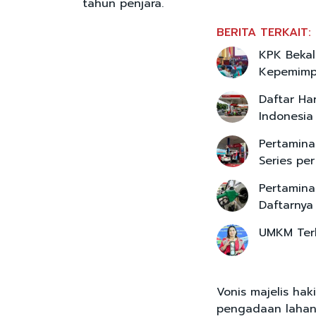
tahun penjara.
BERITA TERKAIT:
KPK Bekal
Kepemimpi
Daftar Ha
Indonesia
Pertamina
Series pe
Pertamina
Daftarnya
UMKM Terb
Vonis majelis hak
pengadaan lahan 