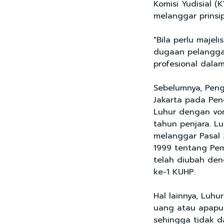
Komisi Yudisial (
melanggar prinsi
"Bila perlu maje
dugaan pelanggar
profesional dala
Sebelumnya, Penga
Jakarta pada Pen
Luhur dengan von
tahun penjara. L
melanggar Pasal 
1999 tentang Pe
telah diubah deng
ke-1 KUHP.
Hal lainnya, Luhu
uang atau apapu
sehingga tidak 