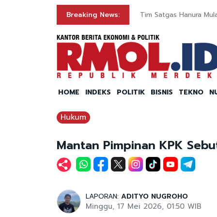
i Rinciannya
Breaking News:
Tim Satgas Hanura Mula
HOME
INDEKS
POLITIK
BISNIS
TEKNO
N
Hukum
Mantan Pimpinan KPK Sebu
LAPORAN:
ADITYO NUGROHO
Minggu, 17 Mei 2026, 01:50 WIB