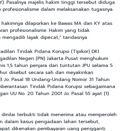
KY). Pasalnya majelis hakim tinggi tersebut diduga
p profesionalisme dalam melaksanakan tugasnya.
lis hakimnya dilaporkan ke Bawas MA dan KY atas
an profesionalisme. Hakim yang tidak
m mengadili layak dipecat," tandasnya.
dilan Tindak Pidana Korupsi (Tipikor) DKI
gadilan Negeri (PN) Jakarta Pusat menghukum
is 1,5 tahun penjara dari tuntutan JPU selama 5
uhur disebut secara sah dan meyakinkan
3 Jo. Pasal 18 Undang-Undang Nomor 31 Tahun
mberantasan Tindak Pidana Korupsi sebagaimana
an UU No. 20 Tahun 2001 Jo. Pasal 55 ayat (1)
r dinilai terbukti tidak menerima atau memperoleh
n dalam kasus pengadaan lahan tersebut,
dapat dikenakan pembayaran uang pengganti.