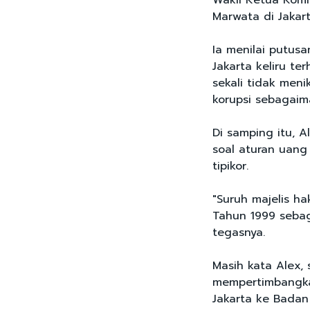
Wakil Ketua Komi
Marwata di Jakart
Ia menilai putusa
Jakarta keliru te
sekali tidak men
korupsi sebagaim
Di samping itu, 
soal aturan uan
tipikor.
"Suruh majelis ha
Tahun 1999 seba
tegasnya.
Masih kata Alex, 
mempertimbangka
Jakarta ke Bada