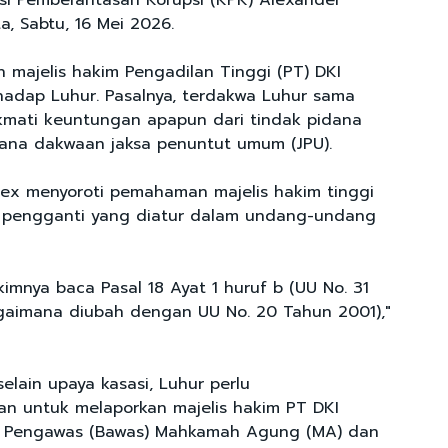
si Pemberantasan Korupsi (KPK) Alexander
a, Sabtu, 16 Mei 2026.
n majelis hakim Pengadilan Tinggi (PT) DKI
rhadap Luhur. Pasalnya, terdakwa Luhur sama
ikmati keuntungan apapun dari tindak pidana
ana dakwaan jaksa penuntut umum (JPU).
Alex menyoroti pemahaman majelis hakim tinggi
g pengganti yang diatur dalam undang-undang
kimnya baca Pasal 18 Ayat 1 huruf b (UU No. 31
gaimana diubah dengan UU No. 20 Tahun 2001),"
selain upaya kasasi, Luhur perlu
n untuk melaporkan majelis hakim PT DKI
n Pengawas (Bawas) Mahkamah Agung (MA) dan