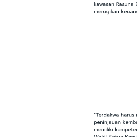
kawasan Rasuna E
merugikan keuang
"Terdakwa harus 
peninjauan kemba
memiliki kompeten