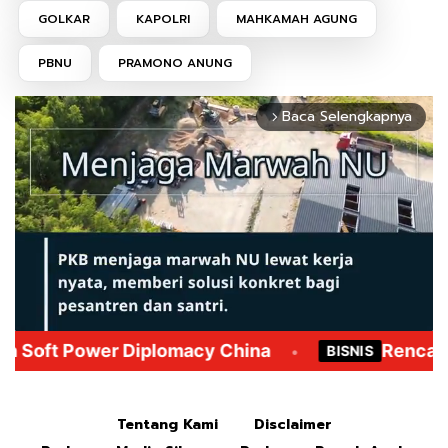
GOLKAR
KAPOLRI
MAHKAMAH AGUNG
PBNU
PRAMONO ANUNG
Baca Selengkapnya
arrow_forward_ios
Mute
Tentang Kami
Disclaimer