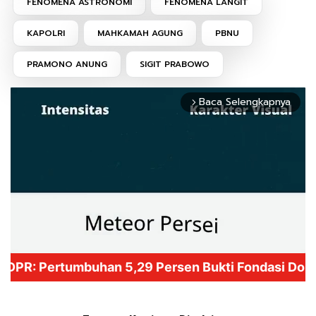
FENOMENA ASTRONOMI
FENOMENA LANGIT
KAPOLRI
MAHKAMAH AGUNG
PBNU
PRAMONO ANUNG
SIGIT PRABOWO
Baca Selengkapnya
arrow_forward_ios
Mute