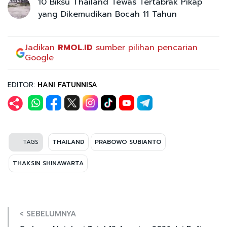
10 Biksu Thailand Tewas Tertabrak Pikap
yang Dikemudikan Bocah 11 Tahun
Jadikan
RMOL.ID
sumber pilihan pencarian
Google
EDITOR:
HANI FATUNNISA
TAGS
THAILAND
PRABOWO SUBIANTO
THAKSIN SHINAWARTA
< SEBELUMNYA