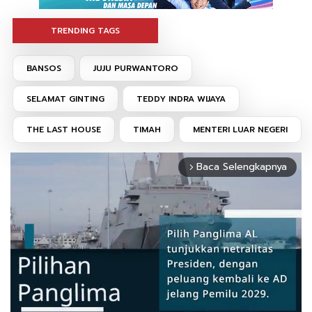
TRENDING TAGS
BANSOS
JUJU PURWANTORO
SELAMAT GINTING
TEDDY INDRA WIJAYA
THE LAST HOUSE
TIMAH
MENTERI LUAR NEGERI
Baca Selengkapnya
arrow_forward_ios