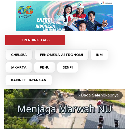
TRENDING TAGS
CHELSEA
FENOMENA ASTRONOMI
IKM
JAKARTA
PBNU
SENPI
KABINET BAYANGAN
Baca Selengkapnya
arrow_forward_ios