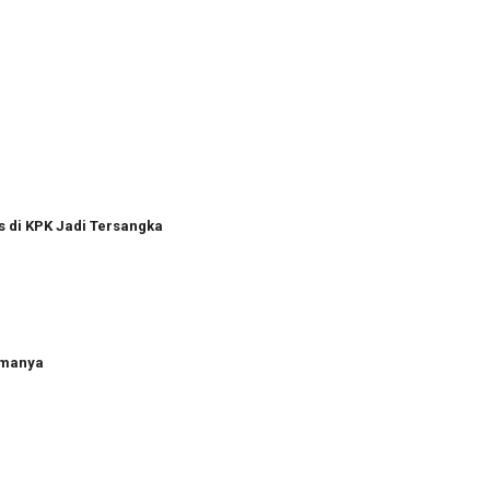
a
s di KPK Jadi Tersangka
amanya