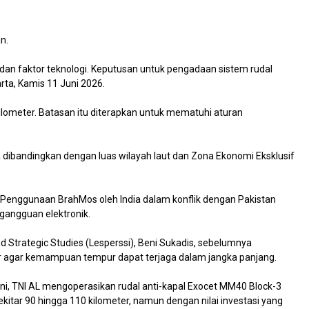
n.
dan faktor teknologi. Keputusan untuk pengadaan sistem rudal
rta, Kamis 11 Juni 2026.
ilometer. Batasan itu diterapkan untuk mematuhi aturan
ka dibandingkan dengan luas wilayah laut dan Zona Ekonomi Eksklusif
 Penggunaan BrahMos oleh India dalam konflik dengan Pakistan
gangguan elektronik.
 Strategic Studies (Lesperssi), Beni Sukadis, sebelumnya
r agar kemampuan tempur dapat terjaga dalam jangka panjang.
t ini, TNI AL mengoperasikan rudal anti-kapal Exocet MM40 Block-3
tar 90 hingga 110 kilometer, namun dengan nilai investasi yang