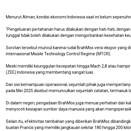
Menurut Alman, kondisi ekonomi Indonesia saat ini belum sepenuh
"Pengeluaran pertahanan harus dilakukan dengan hati-hati, dengan
tunggal tidak boleh dilakukan dengan mengorbankan kesehatan keua
Sorotan tersebut muncul karena rudal BrahMos versi ekspor yang d
internasional Missile Technology Control Regime (MTCR).
Meski memiliki keunggulan kecepatan hingga Mach 2,8 atau hampir ti
(ZEE) Indonesia yang membentang sangat luas.
Dari sisi kemampuan operasional, sejumlah pihak juga mempertany
pada Mei 2025 disebut memunculkan sejumlah catatan, termasuk l
Di dalam negeri, pengadaan BrahMos juga menuai perhatian dari kal
menyoroti kesiapan sumber daya manusia yang akan mengoperasika
Selain itu, efektivitas tambahan yang diberikan BrahMos dibandingka
buatan Prancis yang memiliki jangkauan sekitar 180 hingga 200 ki