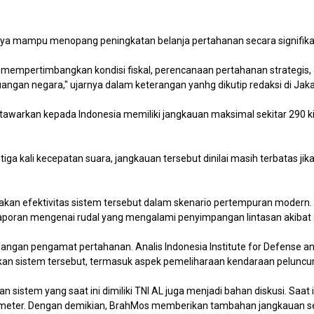
nya mampu menopang peningkatan belanja pertahanan secara signifika
 mempertimbangkan kondisi fiskal, perencanaan pertahanan strategis, 
ngan negara," ujarnya dalam keterangan yanhg dikutip redaksi di Jaka
itawarkan kepada Indonesia memiliki jangkauan maksimal sekitar 290 k
ga kali kecepatan suara, jangkauan tersebut dinilai masih terbatas ji
akan efektivitas sistem tersebut dalam skenario pertempuran modern.
aporan mengenai rudal yang mengalami penyimpangan lintasan akibat 
angan pengamat pertahanan. Analis Indonesia Institute for Defense and
n sistem tersebut, termasuk aspek pemeliharaan kendaraan peluncu
n sistem yang saat ini dimiliki TNI AL juga menjadi bahan diskusi. Saa
lometer. Dengan demikian, BrahMos memberikan tambahan jangkauan seki