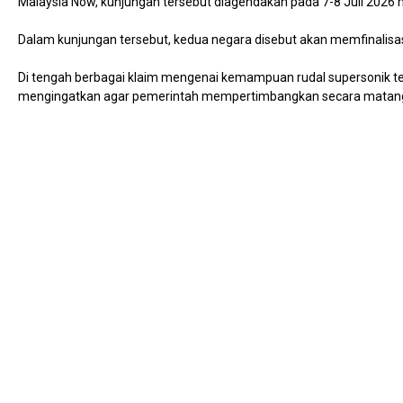
Malaysia Now, kunjungan tersebut diagendakan pada 7-8 Juli 2026
Dalam kunjungan tersebut, kedua negara disebut akan memfinalisas
Di tengah berbagai klaim mengenai kemampuan rudal supersonik terse
mengingatkan agar pemerintah mempertimbangkan secara matang 