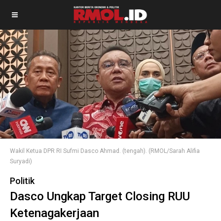
Wakil Ketua DPR RI Sufmi Dasco Ahmad. (tengah). (RMOL/Sarah Alifia
Suryadi)
Politik
Dasco Ungkap Target Closing RUU
Ketenagakerjaan