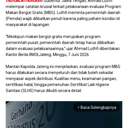
Gubernur Jawa Tengah, Ahmad Luthfi
melempar catatan krusial terkait pelaksanaan evaluasi Program
Makan Bergizi Gratis (MBG). Luthfi meminta pemerintah daerah
(Pemda) wajib dilibatkan penuh karena paling paham kondisi riil
masyarakat di lapangan.
“Meskipun makan bergizi gratis merupakan program
pemerintah pusat, pemerintah daerah tetap harus dilibatkan
dalam evaluasi pelaksanaannya,” ujar Ahmad Luthfi diberitakan
Kantor Berita RMOLJateng
, Minggu, 7 Juni 2026.
Mantan Kapolda Jateng ini menjelaskan, evaluasi program MBG
harus dilakukan secara menyeluruh dan tidak boleh sekadar
menyasar aspek distribusi. Kualitas menu, keamanan pangan,
sertifikasi halal, hingga pemenuhan Sertifikat Laik Higiene
Sanitasi (SLHS) harus dikuliti secara detail.
Baca Selengkapnya
arrow_forward_ios