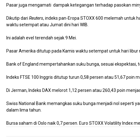
Pasar juga mengamati dampak ketegangan terhadap pasokan min
Dikutip dari
Reuters
, indeks pan-Eropa STOXX 600 melemah untuk har
waktu setempat atau Jumat dini hari WIB.
Ini adalah evel terendah sejak 9 Mei.
Pasar Amerika ditutup pada Kamis waktu setempat untuk hari libur 
Bank of England mempertahankan suku bunga, sesuai ekspektasi, teta
Indeks FTSE 100 Inggris ditutup turun 0,58 persen atau 51,67 poin m
Di Jerman, Indeks DAX melorot 1,12 persen atau 260,43 poin menjad
Swiss National Bank memangkas suku bunga menjadi nol seperti y
dalam lima tahun.
Bursa saham di Oslo naik 0,7 persen. Euro STOXX Volatility Index men