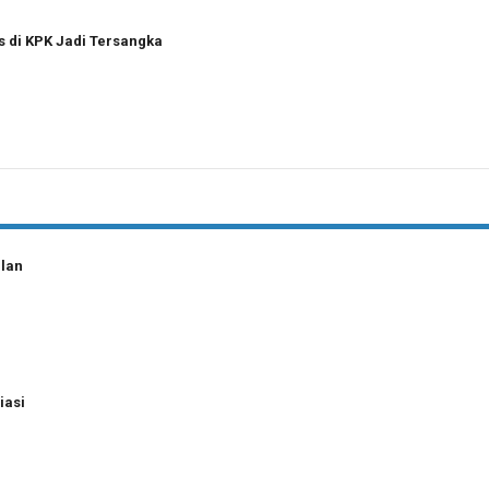
s di KPK Jadi Tersangka
ilan
iasi