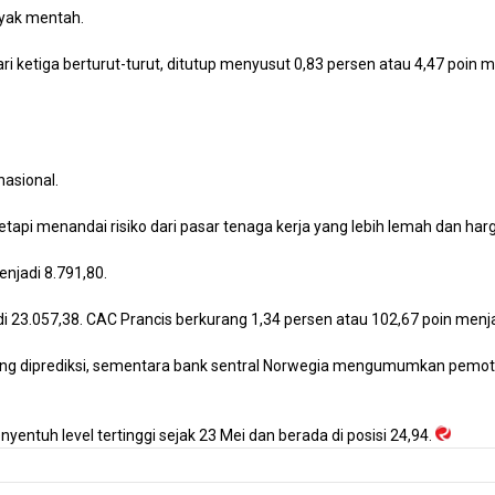
yak mentah.
i ketiga berturut-turut, ditutup menyusut 0,83 persen atau 4,47 poin
nasional.
pi menandai risiko dari pasar tenaga kerja yang lebih lemah dan harga 
enjadi 8.791,80.
i 23.057,38. CAC Prancis berkurang 1,34 persen atau 102,67 poin menja
ang diprediksi, sementara bank sentral Norwegia mengumumkan pemot
yentuh level tertinggi sejak 23 Mei dan berada di posisi 24,94.