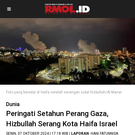
Foto yang beredar di Haifa setelah serangan rudal Hizbullah/Al Manar
Dunia
Peringati Setahun Perang Gaza,
Hizbullah Serang Kota Haifa Israel
SENIN, 07 OKTOBER 2024 | 17:18 WIB |
LAPORAN
: HANI FATUNNISA