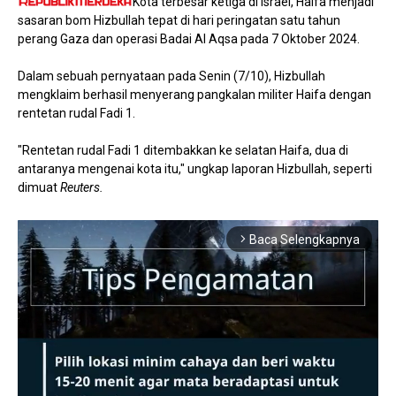
Kota terbesar ketiga di Israel, Haifa menjadi
sasaran bom Hizbullah tepat di hari peringatan satu tahun
perang Gaza dan operasi Badai Al Aqsa pada 7 Oktober 2024.
Dalam sebuah pernyataan pada Senin (7/10), Hizbullah
mengklaim berhasil menyerang pangkalan militer Haifa dengan
rentetan rudal Fadi 1.
"Rentetan rudal Fadi 1 ditembakkan ke selatan Haifa, dua di
antaranya mengenai kota itu," ungkap laporan Hizbullah, seperti
dimuat
Reuters.
Baca Selengkapnya
arrow_forward_ios