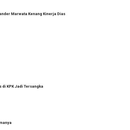
xander Marwata Kenang Kinerja Dias
a
s di KPK Jadi Tersangka
amanya