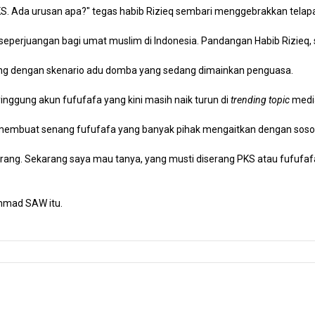
 PKS. Ada urusan apa?" tegas habib Rizieq sembari menggebrakkan telap
perjuangan bagi umat muslim di Indonesia. Pandangan Habib Rizieq, s
cing dengan skenario adu domba yang sedang dimainkan penguasa.
nggung akun fufufafa yang kini masih naik turun di
trending topic
media
 membuat senang fufufafa yang banyak pihak mengaitkan dengan sosok
rang. Sekarang saya mau tanya, yang musti diserang PKS atau fufufaf
ammad SAW itu.