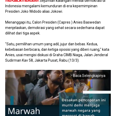
Sejumlah kalangan menilai demokrasi di
Indonesia mengalami kemunduran di era kepemimpinan
Presiden Joko Widodo alias Jokowi.
Menanggapi itu, Calon Presiden (Capres ) Anies Baswedan
menjelaskan, demokrasi yang sehat secara sederhana dapat
dilihat dari tiga aspek.
"Satu, pemilihan umum yang adil, jujur dan bebas. Kedua,
kebebasan berbicara, dan ketiga oposisi yang diberi ruang," kata
Anies, usai mengisi diskusi di Graha CIMB Niaga, Jalan Jenderal
Sudirman Kav 58, Jakarta Pusat, Rabu (13/3).
Baca Selengkapnya
arrow_forward_ios