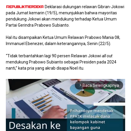
Deklarasi dukungan relawan Gibran-Jokowi
pada Jumat kemarin (19/5), menunjukkan bahwa mayoritas
pendukung Jokowi akan mendukung terhadap Ketua Umum
Partai Gerindra Prabowo Subianto.
Hal itu disampaikan Ketua Umum Relawan Prabowo Mania 08,
Immanuel Ebenezer, dalam keterangannya, Senin (22/5).
“Tidak terbantahkan lagi 90 persen Relawan Jokowi
all out
mendukung Prabowo Subianto sebagai Presiden pada 2024
nanti,” kata pria yang akrab disapa Noel itu.
Baca Selengkapnya
arrow_forward_ios