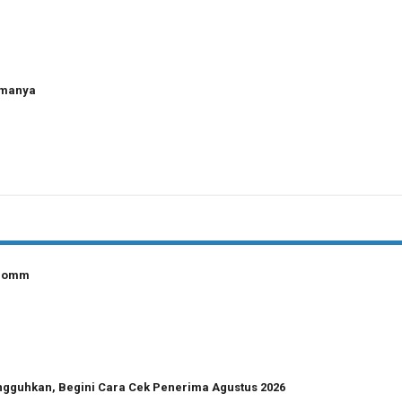
amanya
lcomm
angguhkan, Begini Cara Cek Penerima Agustus 2026