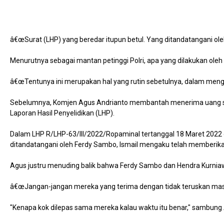
â€œSurat (LHP) yang beredar itupun betul. Yang ditandatangani oleh
Menurutnya sebagai mantan petinggi Polri, apa yang dilakukan oleh
â€œTentunya ini merupakan hal yang rutin sebetulnya, dalam mengu
Sebelumnya, Komjen Agus Andrianto membantah menerima uang setor
Laporan Hasil Penyelidikan (LHP).
Dalam LHP R/LHP-63/III/2022/Ropaminal tertanggal 18 Maret 2022 d
ditandatangani oleh Ferdy Sambo, Ismail mengaku telah memberikan
Agus justru menuding balik bahwa Ferdy Sambo dan Hendra Kurniawa
â€œJangan-jangan mereka yang terima dengan tidak teruskan masala
"Kenapa kok dilepas sama mereka kalau waktu itu benar," sambu