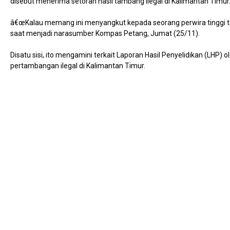
disebut menerima setoran hasil tambang ilegal di Kalimantan Timur
â€œKalau memang ini menyangkut kepada seorang perwira tinggi tid
saat menjadi narasumber Kompas Petang, Jumat (25/11).
Disatu sisi, ito mengamini terkait Laporan Hasil Penyelidikan (LHP)
pertambangan ilegal di Kalimantan Timur.