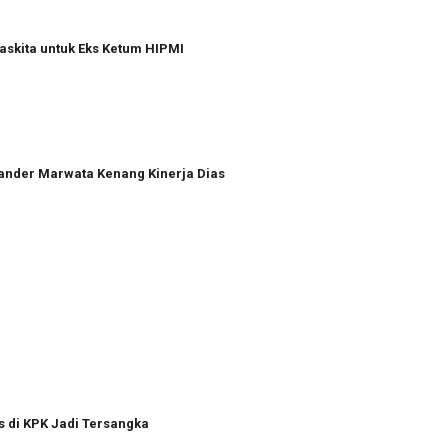
askita untuk Eks Ketum HIPMI
xander Marwata Kenang Kinerja Dias
a
s di KPK Jadi Tersangka