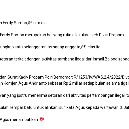
 Ferdy Sambo,â€ ujar dia.
 Ferdy Sambo merupakan hal yang rutin dilakukan oleh Divisi Propam.
ngkap satu pelanggaran terhadap anggota,â€ jelas Ito.
an terkait dengan aktivitas tambang ilegal dari Ismail Bolong sebag
an Surat Kadiv Propam Polri Bernomor: R/1253/IV/WAS.2.4/2022/Divpro
 Komjen Agus Andrianto sebesar Rp 2 miliar setiap bulan selama tiga
n yang justru menerima setoran dari aktivitas pertambangan ilegal it
h, lempar batu untuk alihkan isu," kata Agus kepada wartawan di Jak
ng Agus menambahkan.