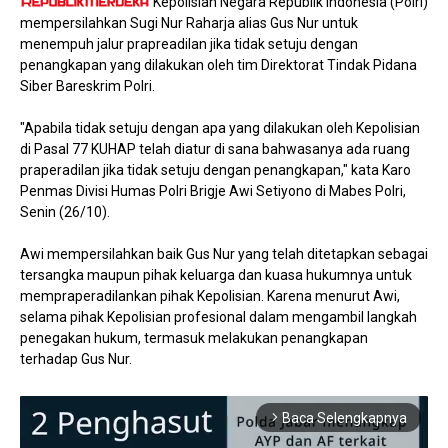
Kepolisian Negara Republik Indonesia (Polri)
mempersilahkan Sugi Nur Raharja alias Gus Nur untuk
menempuh jalur prapreadilan jika tidak setuju dengan
penangkapan yang dilakukan oleh tim Direktorat Tindak Pidana
Siber Bareskrim Polri.
"Apabila tidak setuju dengan apa yang dilakukan oleh Kepolisian
di Pasal 77 KUHAP telah diatur di sana bahwasanya ada ruang
praperadilan jika tidak setuju dengan penangkapan," kata Karo
Penmas Divisi Humas Polri Brigje Awi Setiyono di Mabes Polri,
Senin (26/10).
Awi mempersilahkan baik Gus Nur yang telah ditetapkan sebagai
tersangka maupun pihak keluarga dan kuasa hukumnya untuk
mempraperadilankan pihak Kepolisian. Karena menurut Awi,
selama pihak Kepolisian profesional dalam mengambil langkah
penegakan hukum, termasuk melakukan penangkapan
terhadap Gus Nur.
Baca Selengkapnya
arrow_forward_ios