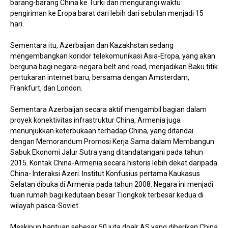
barang-barang China ke Turki dan mengurangi waktu
pengiriman ke Eropa barat dari lebih dari sebulan menjadi 15
hari.
Sementara itu, Azerbaijan dan Kazakhstan sedang
mengembangkan koridor telekomunikasi Asia-Eropa, yang akan
berguna bagi negara-negara belt and road, menjadikan Baku titik
pertukaran internet baru, bersama dengan Amsterdam,
Frankfurt, dan London.
Sementara Azerbaijan secara aktif mengambil bagian dalam
proyek konektivitas infrastruktur China, Armenia juga
menunjukkan keterbukaan terhadap China, yang ditandai
dengan Memorandum Promosi Kerja Sama dalam Membangun
Sabuk Ekonomi Jalur Sutra yang ditandatangani pada tahun
2015. Kontak China-Armenia secara historis lebih dekat daripada
China- Interaksi Azeri. Institut Konfusius pertama Kaukasus
Selatan dibuka di Armenia pada tahun 2008. Negara ini menjadi
tuan rumah bagi kedutaan besar Tiongkok terbesar kedua di
wilayah pasca-Soviet.
Meskipun bantuan sebesar 50 juta doalr AS yang diberikan China