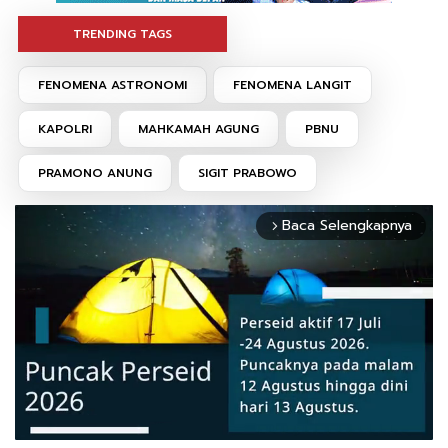
TRENDING TAGS
FENOMENA ASTRONOMI
FENOMENA LANGIT
KAPOLRI
MAHKAMAH AGUNG
PBNU
PRAMONO ANUNG
SIGIT PRABOWO
Baca Selengkapnya
arrow_forward_ios