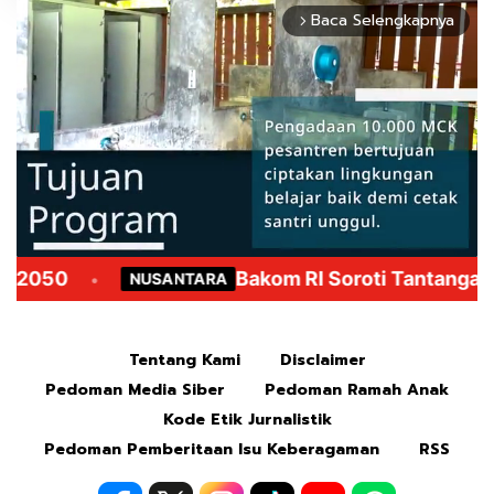
Baca Selengkapnya
arrow_forward_ios
Mute
Tentang Kami
Disclaimer
Pedoman Media Siber
Pedoman Ramah Anak
Kode Etik Jurnalistik
Pedoman Pemberitaan Isu Keberagaman
RSS