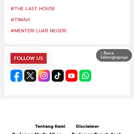
#THE LAST HOUSE
#TH
#TIMAH
#TI
#MENTERI LUAR NEGERI
#ME
Baca
arrow_forward_ios
Selengkapnya
FOLLOW US
Tentang Kami
Disclaimer