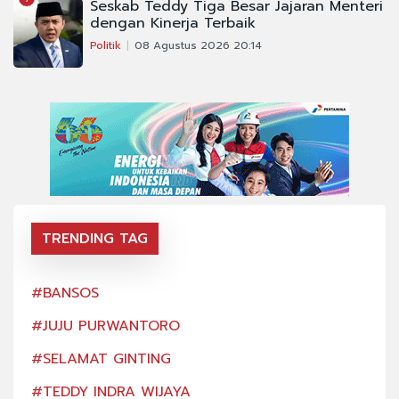
Seskab Teddy Tiga Besar Jajaran Menteri
dengan Kinerja Terbaik
Politik
08 Agustus 2026 20:14
TRENDING TAG
#BANSOS
#BA
#JUJU PURWANTORO
#JU
#SELAMAT GINTING
#SE
#TEDDY INDRA WIJAYA
#TE