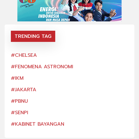
TRENDING TAG
#CHELSEA
#CH
#FENOMENA ASTRONOMI
#FE
#IKM
#IK
#JAKARTA
#JA
#PBNU
#PB
#SENPI
#SE
#KABINET BAYANGAN
#KA