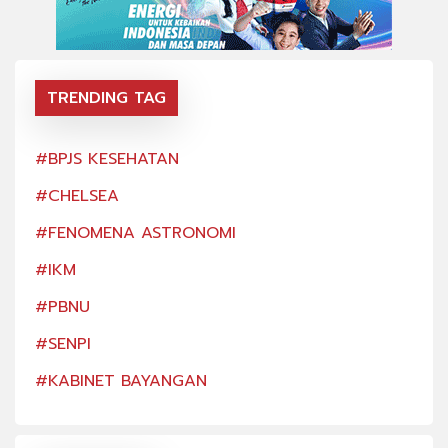
TRENDING TAG
#BPJS KESEHATAN
#BP
#CHELSEA
#CH
#FENOMENA ASTRONOMI
#FE
#IKM
#IK
#PBNU
#PB
#SENPI
#SE
#KABINET BAYANGAN
#KA