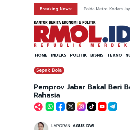
an Gedung Bapenda
Breaking News:
Polda Metro-Kodam Jay
HOME
INDEKS
POLITIK
BISNIS
TEKNO
N
Sepak Bola
Pemprov Jabar Bakal Beri B
Rahasia
LAPORAN:
AGUS DWI