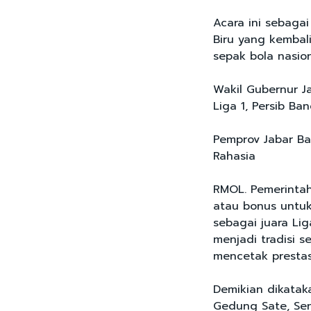
Acara ini sebaga
Biru yang kemba
sepak bola nasio
Wakil Gubernur J
Liga 1, Persib Ba
Pemprov Jabar Bak
Rahasia
RMOL. Pemerintah
atau bonus untuk
sebagai juara Li
menjadi tradisi s
mencetak prestas
Demikian dikataka
Gedung Sate, Sen