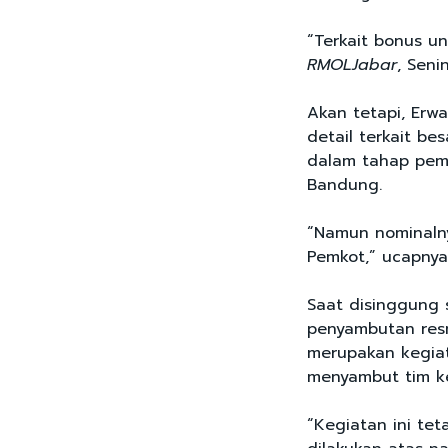
“Terkait bonus un
RMOLJabar
, Seni
Akan tetapi, Erw
detail terkait be
dalam tahap pem
Bandung.
“Namun nominaln
Pemkot,” ucapny
Saat disinggung 
penyambutan resm
merupakan kegiat
menyambut tim k
“Kegiatan ini te