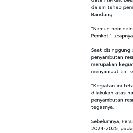
detail terkait be
dalam tahap pem
Bandung.
“Namun nominaln
Pemkot,” ucapny
Saat disinggung 
penyambutan resm
merupakan kegiat
menyambut tim k
“Kegiatan ini te
dilakukan atas n
penyambutan resm
tegasnya.
Sebelumnya, Pers
2024-2025, pada