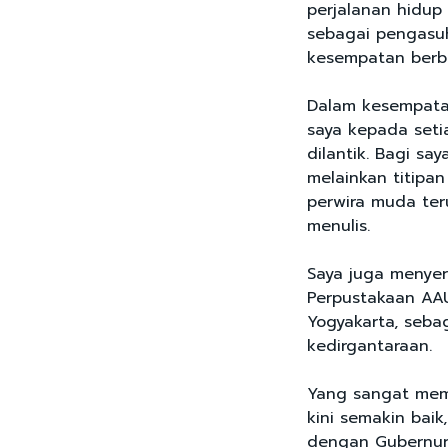
perjalanan hidup 
sebagai pengasuh
kesempatan berb
Dalam kesempatan
saya kepada seti
dilantik. Bagi sa
melainkan titipa
perwira muda ter
menulis.
Saya juga menyer
Perpustakaan AA
Yogyakarta, sebag
kedirgantaraan.
Yang sangat mem
kini semakin bai
dengan Gubernur 