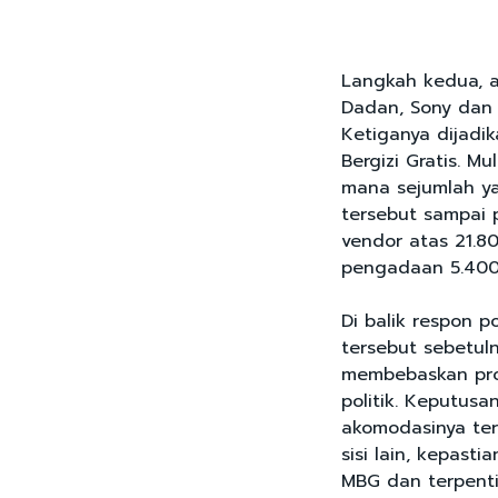
Langkah kedua, a
Dadan, Sony dan
Ketiganya dijadi
Bergizi Gratis. M
mana sejumlah ya
tersebut sampai 
vendor atas 21.80
pengadaan 5.400 
Di balik respon p
tersebut sebetul
membebaskan pro
politik. Keputusa
akomodasinya terh
sisi lain, kepast
MBG dan terpent