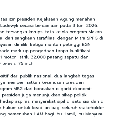
tas izin presiden Kejaksaan Agung menahan
 Lodewyk secara bersamaan pada 3 Juni 2026.
kan tersangka korupsi tata kelola program Makan
ulai dari sangkaan terafiliasi dengan Mitra SPPG di
yasan dimiliki ketiga mantan petinggi BGN
pada mark-up pengadaan tanpa kualifikasi
1 motor listrik, 32.000 pasang sepatu dan
televisi 75 inch.
ositif dari publik nasional, dua langkah tegas
nya memperlihatkan keseriusan presiden
gram MBG dari bancakan oligarki ekonomi-
n presiden juga menunjukkan sikap politik
adap aspirasi masyarakat sipil di satu sisi dan di
ian hukum untuk keadilan bagi seluruh stakeholder
ing pemenuhan HAM bagi Ibu Hamil, Ibu Menyusui