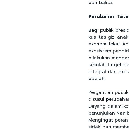
dan balita.
Perubahan Tata
Bagi publik presi
kualitas gizi an
ekonomi lokal. A
ekosistem pendidi
dilakukan mengan
sekolah target b
integral dari ek
daerah.
Pergantian pucuk
disusul perubaha
Deyang dalam konf
penunjukan Nanik 
Mengingat peran 
sidak dan member