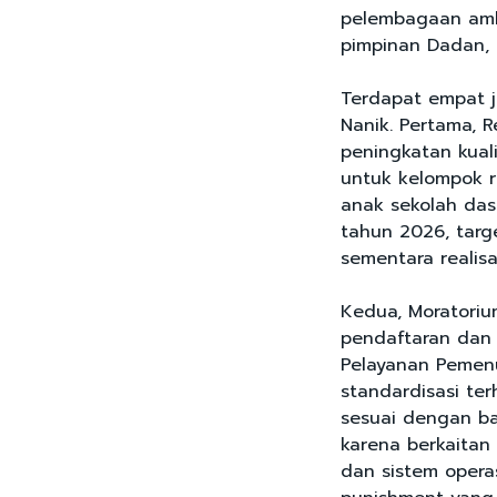
pelembagaan ambu
pimpinan Dadan,
Terdapat empat j
Nanik. Pertama, R
peningkatan kual
untuk kelompok re
anak sekolah das
tahun 2026, targ
sementara realis
Kedua, Moratori
pendaftaran dan 
Pelayanan Pemenu
standardisasi te
sesuai dengan b
karena berkaitan 
dan sistem oper