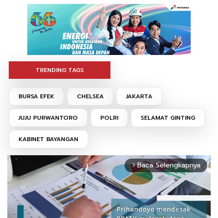
TRENDING TAGS
BURSA EFEK
CHELSEA
JAKARTA
JUJU PURWANTORO
POLRI
SELAMAT GINTING
KABINET BAYANGAN
Baca Selengkapnya
arrow_forward_ios