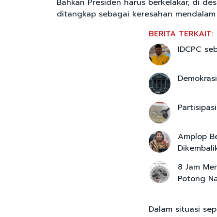
Bahkan Presiden harus berkelakar, di des
ditangkap sebagai keresahan mendalam y
BERITA TERKAIT:
IDCPC seb
Demokrasi
Partisipa
Amplop Be
Dikembalik
8 Jam Men
Potong Na
Dalam situasi sep