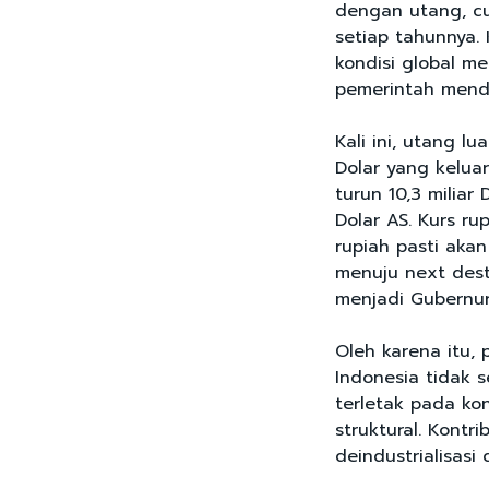
dengan utang, cu
setiap tahunnya. 
kondisi global m
pemerintah menda
Kali ini, utang l
Dolar yang kelua
turun 10,3 miliar 
Dolar AS. Kurs rup
rupiah pasti akan
menuju next dest
menjadi Gubernur
Oleh karena itu,
Indonesia tidak s
terletak pada ko
struktural. Kontr
deindustrialisasi 