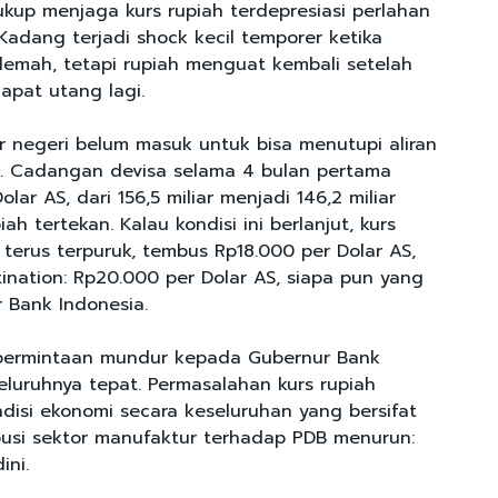
kup menjaga kurs rupiah terdepresiasi perlahan
Kadang terjadi shock kecil temporer ketika
elemah, tetapi rupiah menguat kembali setelah
pat utang lagi.
uar negeri belum masuk untuk bisa menutupi aliran
r. Cadangan devisa selama 4 bulan pertama
Dolar AS, dari 156,5 miliar menjadi 146,2 miliar
iah tertekan. Kalau kondisi ini berlanjut, kurs
 terus terpuruk, tembus Rp18.000 per Dolar AS,
ination: Rp20.000 per Dolar AS, siapa pun yang
 Bank Indonesia.
 permintaan mundur kepada Gubernur Bank
eluruhnya tepat. Permasalahan kurs rupiah
ndisi ekonomi secara keseluruhan yang bersifat
ibusi sektor manufaktur terhadap PDB menurun:
dini.