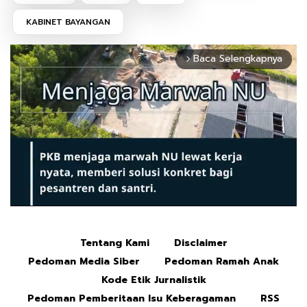
KABINET BAYANGAN
Baca Selengkapnya
arrow_forward_ios
Tentang Kami
Disclaimer
Mute
Pedoman Media Siber
Pedoman Ramah Anak
Kode Etik Jurnalistik
Pedoman Pemberitaan Isu Keberagaman
RSS