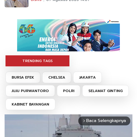
TRENDING TAGS
BURSA EFEK
CHELSEA
JAKARTA
JUJU PURWANTORO
POLRI
SELAMAT GINTING
KABINET BAYANGAN
Baca Selengkapnya
arrow_forward_ios