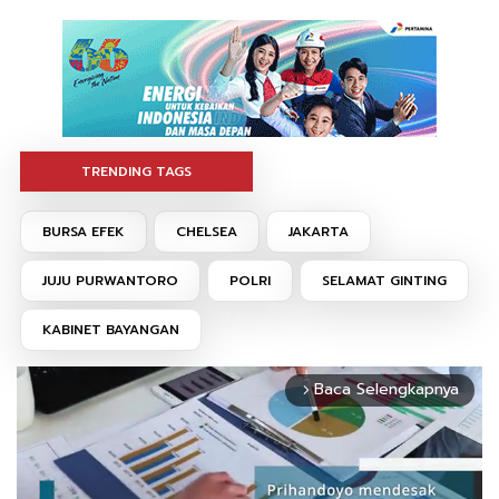
TRENDING TAGS
BURSA EFEK
CHELSEA
JAKARTA
JUJU PURWANTORO
POLRI
SELAMAT GINTING
KABINET BAYANGAN
Baca Selengkapnya
arrow_forward_ios