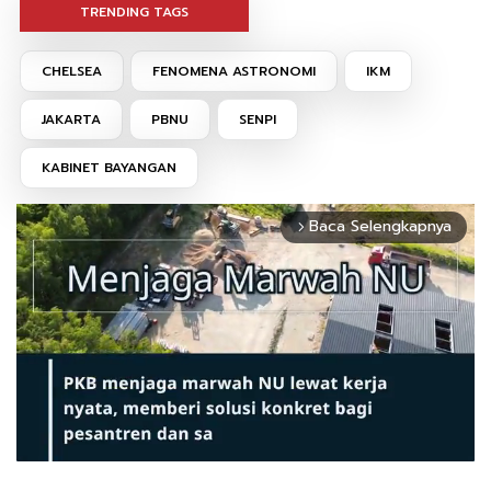
TRENDING TAGS
CHELSEA
FENOMENA ASTRONOMI
IKM
JAKARTA
PBNU
SENPI
KABINET BAYANGAN
Baca Selengkapnya
arrow_forward_ios