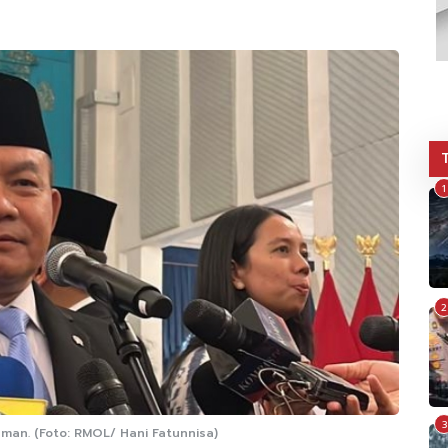
1
2
3
an. (Foto: RMOL/ Hani Fatunnisa)