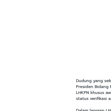
Dudung yang seb
Presiden Bidang 
LHKPN khusus aw
status verifikasi 
Dalam laporan LH