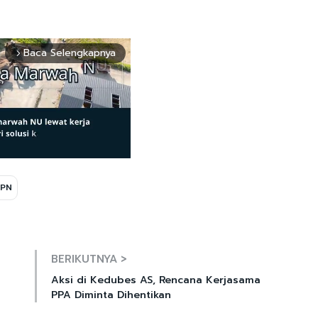
Baca Selengkapnya
arrow_forward_ios
KPN
Mute
BERIKUTNYA >
Aksi di Kedubes AS, Rencana Kerjasama
PPA Diminta Dihentikan