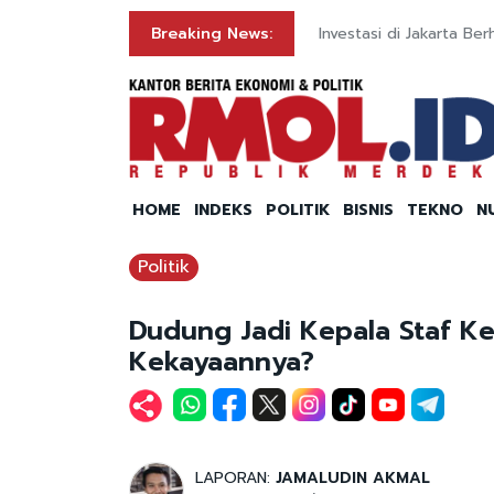
Breaking News:
Investasi di Jakarta Be
HOME
INDEKS
POLITIK
BISNIS
TEKNO
N
Politik
Dudung Jadi Kepala Staf K
Kekayaannya?
LAPORAN:
JAMALUDIN AKMAL