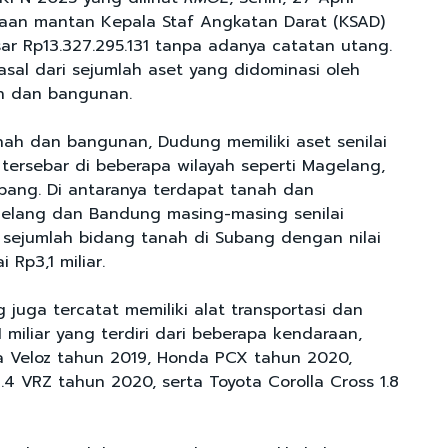
yaan mantan Kepala Staf Angkatan Darat (KSAD)
sar Rp13.327.295.131 tanpa adanya catatan utang.
rasal dari sejumlah aset yang didominasi oleh
h dan bangunan.
nah dan bangunan, Dudung memiliki aset senilai
 tersebar di beberapa wilayah seperti Magelang,
ang. Di antaranya terdapat tanah dan
elang dan Bandung masing-masing senilai
a sejumlah bidang tanah di Subang dengan nilai
 Rp3,1 miliar.
g juga tercatat memiliki alat transportasi dan
,1 miliar yang terdiri dari beberapa kendaraan,
ta Veloz tahun 2019, Honda PCX tahun 2020,
.4 VRZ tahun 2020, serta Toyota Corolla Cross 1.8