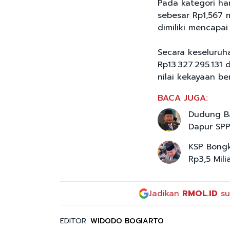
Pada kategori ha
sebesar Rp1,567 m
dimiliki mencapai 
Secara keseluruh
Rp13.327.295.131
nilai kekayaan b
BACA JUGA:
Dudung Ba
Dapur SP
KSP Bongk
Rp3,5 Mili
Jadikan
RMOL.ID
su
EDITOR:
WIDODO BOGIARTO