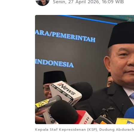
Senin, 27 April 2026, 16:09 WIB
Kepala Staf Kepresidenan (KSP), Dudung Abdurachm