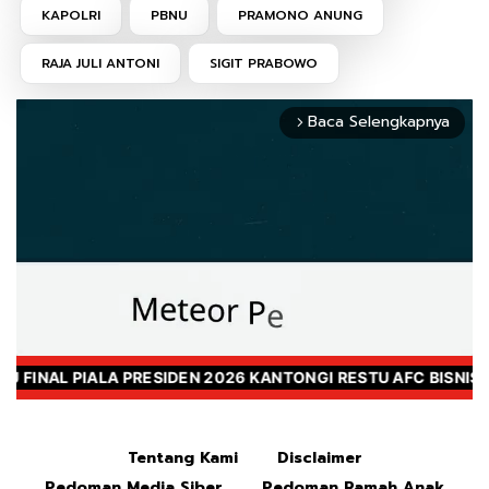
KAPOLRI
PBNU
PRAMONO ANUNG
RAJA JULI ANTONI
SIGIT PRABOWO
Baca Selengkapnya
arrow_forward_ios
Mute
Tentang Kami
Disclaimer
Pedoman Media Siber
Pedoman Ramah Anak