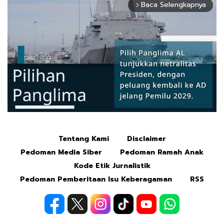
Baca Selengkapnya
arrow_forward_ios
Tentang Kami
Disclaimer
Mute
Pedoman Media Siber
Pedoman Ramah Anak
Kode Etik Jurnalistik
Pedoman Pemberitaan Isu Keberagaman
RSS