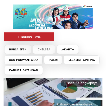
TRENDING TAGS
BURSA EFEK
CHELSEA
JAKARTA
JUJU PURWANTORO
POLRI
SELAMAT GINTING
KABINET BAYANGAN
Baca Selengkapnya
arrow_forward_ios