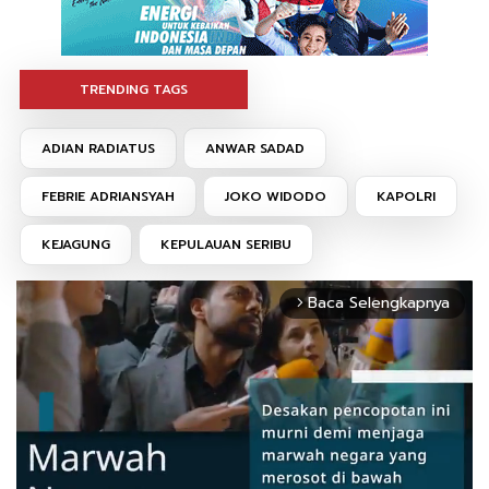
TRENDING TAGS
ADIAN RADIATUS
ANWAR SADAD
FEBRIE ADRIANSYAH
JOKO WIDODO
KAPOLRI
KEJAGUNG
KEPULAUAN SERIBU
Baca Selengkapnya
arrow_forward_ios