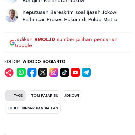
Bongkar Kejahatan Jokowi
Keputusan Bareskrim soal Ijazah Jokowi
Perlancar Proses Hukum di Polda Metro
Jadikan
RMOL.ID
sumber pilihan pencarian
Google
EDITOR:
WIDODO BOGIARTO
TAGS
TOM PASARIBU
JOKOWI
LUHUT BINSAR PANDJAITAN