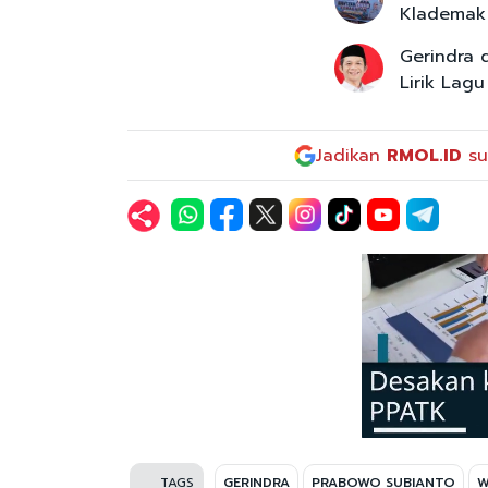
Klademak 
Gerindra 
Lirik Lag
Jadikan
RMOL.ID
su
TAGS
GERINDRA
PRABOWO SUBIANTO
W