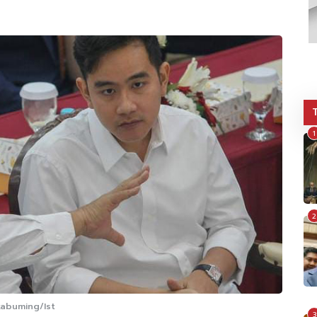
1
2
kabuming/Ist
3