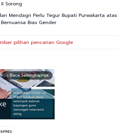
II Sorong
dan Mendagri Perlu Tegur Bupati Purwakarta atas
u Bernuansa Bias Gender
mber pilihan pencarian Google
Baca Selengkapnya
arrow_forward_ios
APRES