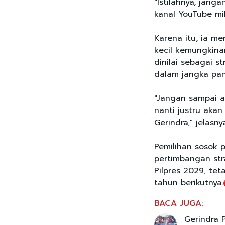
"Istilahnya, jang
kanal YouTube mil
Karena itu, ia m
kecil kemungkina
dinilai sebagai s
dalam jangka pan
"Jangan sampai 
nanti justru aka
Gerindra," jelasny
Pemilihan sosok 
pertimbangan st
Pilpres 2029, tet
tahun berikutnya.
BACA JUGA:
Gerindra 