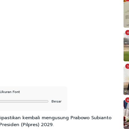
4
5
Ukuran Font
6
Besar
dipastikan kembali mengusung Prabowo Subianto
Presiden (Pilpres) 2029.