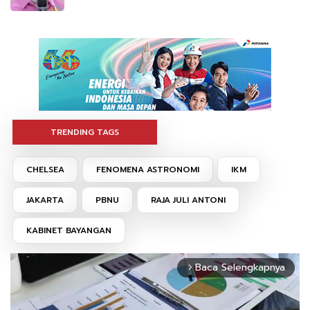
TRENDING TAGS
CHELSEA
FENOMENA ASTRONOMI
IKM
JAKARTA
PBNU
RAJA JULI ANTONI
KABINET BAYANGAN
Baca Selengkapnya
arrow_forward_ios