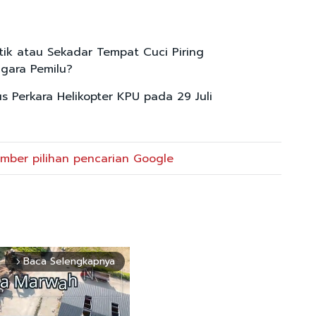
tik atau Sekadar Tempat Cuci Piring
gara Pemilu?
s Perkara Helikopter KPU pada 29 Juli
mber pilihan pencarian Google
Baca Selengkapnya
arrow_forward_ios