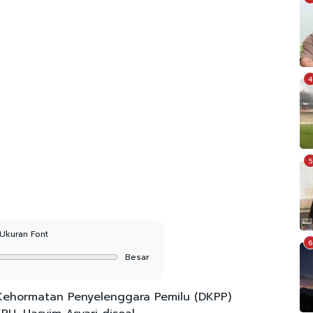
4
5
Ukuran Font
6
Besar
ehormatan Penyelenggara Pemilu (DKPP)