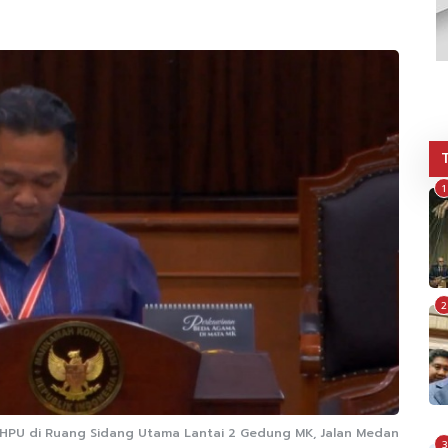
1
2
HPU di Ruang Sidang Utama Lantai 2 Gedung MK, Jalan Medan
3