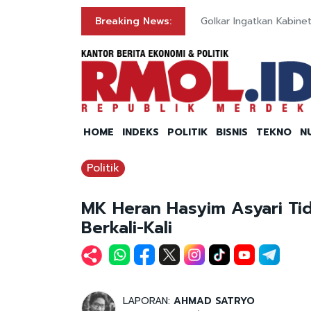
ran
Breaking News:
Golkar Ingatkan Kabine
HOME
INDEKS
POLITIK
BISNIS
TEKNO
N
Politik
MK Heran Hasyim Asyari Tid
Berkali-Kali
LAPORAN:
AHMAD SATRYO