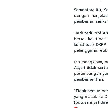
Sementara itu, K
dengan menjelas
pemberian sanksi
"Jadi tadi Prof A
berkali-kali tida
konstitusi), DKP
pelanggaran etik
Dia mengklaim, p
Asyari tidak sert
pertimbangan yan
pemberhentian.
"Tidak semua pen
yang masuk ke DK
(putusannya) dire