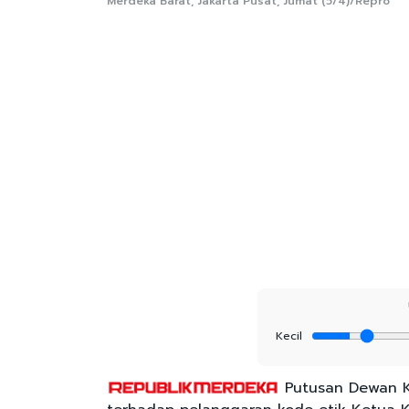
Merdeka Barat, Jakarta Pusat, Jumat (5/4)/Repro
Kecil
Putusan Dewan K