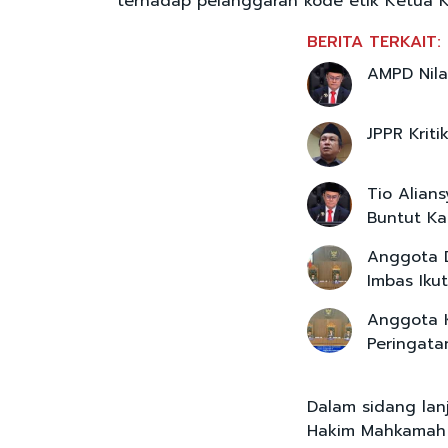
terhadap pelanggaran kode etik Ketua KP
BERITA TERKAIT:
AMPD Nila
JPPR Krit
Tio Alian
Buntut Ka
Anggota D
Imbas Ikut
Anggota K
Peringata
Dalam sidang lanj
Hakim Mahkamah K