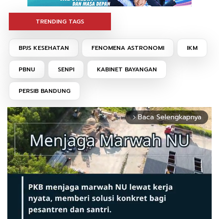
TRENDING TAGS
BPJS KESEHATAN
FENOMENA ASTRONOMI
IKM
PBNU
SENPI
KABINET BAYANGAN
PERSIB BANDUNG
Baca Selengkapnya
arrow_forward_ios