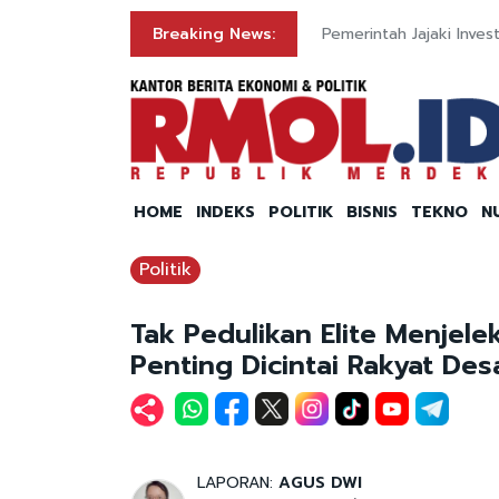
olri
Breaking News:
Pemerintah Jajaki Inve
HOME
INDEKS
POLITIK
BISNIS
TEKNO
N
Politik
Tak Pedulikan Elite Menjele
Penting Dicintai Rakyat Des
LAPORAN:
AGUS DWI