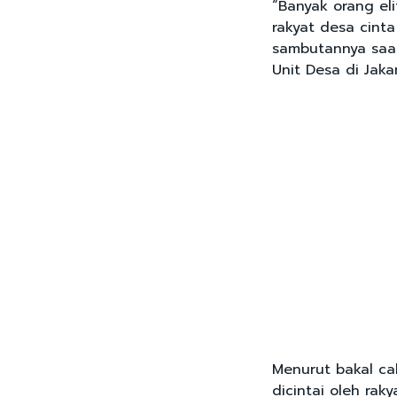
“Banyak orang el
rakyat desa cint
sambutannya saat
Unit Desa di Jaka
Menurut bakal cal
dicintai oleh rak