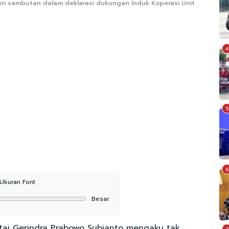
ri sambutan dalam deklarasi dukungan Induk Koperasi Unit
4
5
6
Ukuran Font
Besar
ai Gerindra Prabowo Subianto mengaku tak