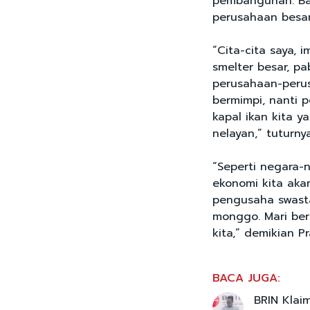
pembangunan. Ba
perusahaan besar
“Cita-cita saya, i
smelter besar, pa
perusahaan-perusa
bermimpi, nanti 
kapal ikan kita y
nelayan,” tuturnya
“Seperti negara-
ekonomi kita aka
pengusaha swasta
monggo. Mari be
kita,” demikian 
BACA JUGA:
BRIN Klai