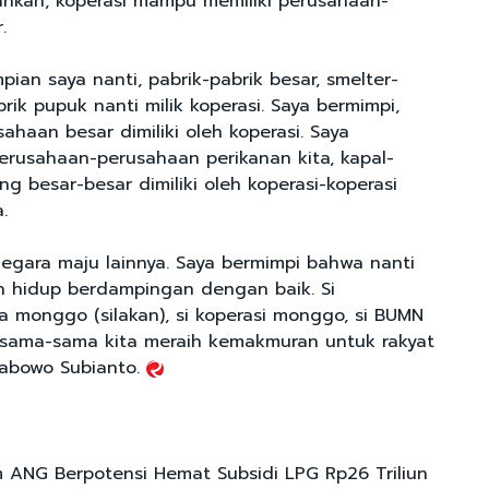
hkan, koperasi mampu memiliki perusahaan-
.
mpian saya nanti, pabrik-pabrik besar, smelter-
brik pupuk nanti milik koperasi. Saya bermimpi,
haan besar dimiliki oleh koperasi. Saya
perusahaan-perusahaan perikanan kita, kapal-
ang besar-besar dimiliki oleh koperasi-koperasi
.
negara maju lainnya. Saya bermimpi bahwa nanti
n hidup berdampingan dengan baik. Si
 monggo (silakan), si koperasi monggo, si BUMN
rsama-sama kita meraih kemakmuran untuk rakyat
Prabowo Subianto.
m ANG Berpotensi Hemat Subsidi LPG Rp26 Triliun