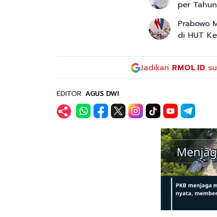
per Tahun
Prabowo M
di HUT Ke
Jadikan
RMOL.ID
su
EDITOR:
AGUS DWI