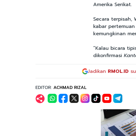
Amerika Serikat.
Secara terpisah,
kabar pertemuan 
kemungkinan memb
“Kalau bicara tip
dikonfirmasi
Kant
Jadikan
RMOL.ID
su
EDITOR:
ACHMAD RIZAL