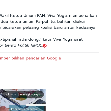
 Wakil Ketua Umum PAN, Viva Yoga, membenarkan
dua ketua umum Parpol itu, bahkan diakui
icarakan peluang koalisi baru antar keduanya.
is-tipis sih ada dong,” kata Viva Yoga saat
or Berita Politik RMOL
.
mber pilihan pencarian Google
Baca Selengkapnya
arrow_forward_ios