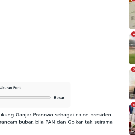
4
5
Ukuran Font
Besar
6
ung Ganjar Pranowo sebagai calon presiden.
terancam bubar, bila PAN dan Golkar tak seirama