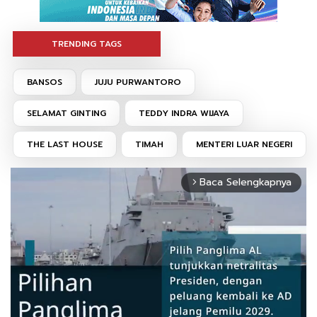
TRENDING TAGS
BANSOS
JUJU PURWANTORO
SELAMAT GINTING
TEDDY INDRA WIJAYA
THE LAST HOUSE
TIMAH
MENTERI LUAR NEGERI
Baca Selengkapnya
arrow_forward_ios